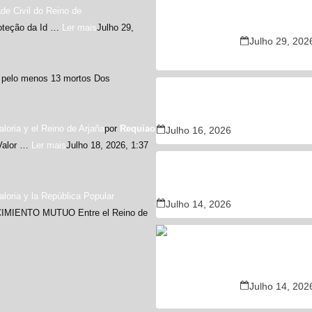
e Civil do Reino de
Sismo no Japã
roteção da Id …
Ler mais
Julho 29,
Julho 29, 202
 pelo menos 13 mortos Dos
TRATADO DE AMISTAD Y RE
Reino de Valoria y la Repúbli
ia y el Reino de Arjaña
por
Requiao
Julho 16, 2026
Valor …
Ler mais
Julho 18, 2026, 1:37
TRATADO DE AMISTAD Y RE
Reino de Valoria 
ia y la República Popular
Julho 14, 2026
IENTO MUTUO Entre el Reino de
Investigadore
do estômago
Julho 14, 202