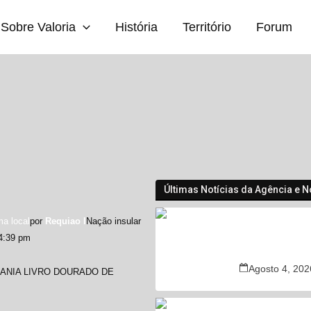
Sobre Valoria
História
Território
Forum
Últimas Notícias da Agência e N
ma local
por
Requiao I
Nação insular
Terceiro meno
 4:39 pm
no idioma loca
Agosto 4, 202
DANIA LIVRO DOURADO DE