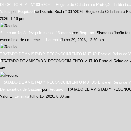
DECRETO REAL Nº 037/2026 – Registo de Cidadania e Proteção da Identidad
Valoria
por
Requiao I
📜 Decreto Real nº 037/2026 Registo de Cidadania e P
2026, 1:16 pm
Sismo no Japão fez pelo menos 13 mortos
por
Requiao I
Sismo no Japão fez
escombros de um centr …
Ler mais
Julho 29, 2026, 12:20 pm
TRATADO DE AMISTAD Y RECONOCIMIENTO MUTUO Entre el Reino de Valor
I
TRATADO DE AMISTAD Y RECONOCIMIENTO MUTUO Entre el Reino de 
am
TRATADO DE AMISTAD Y RECONOCIMIENTO MUTUO Entre el Reino de Valor
Democrática de Gaztaño
por
Requiao I
TRATADO DE AMISTAD Y RECONOCIM
Valor …
Ler mais
Julho 16, 2026, 8:38 pm