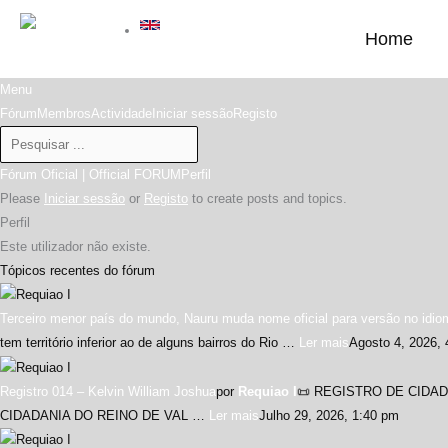
Skip
English
to
Home
content
Menu
Navegação
Fórum
Membros
Actividade
Iniciar sessão
Registo
do
fórum
Breadcrumbs
Fórum Oficial | Official FORUM
Perfil
do
Please
Iniciar sessão
or
Registo
to create posts and topics.
fórum
Perfil
-
Este utilizador não existe.
Está
Tópicos recentes do fórum
aqui:
Terceiro menor país do mundo, Nauru muda nome oficial para versão no idio
tem território inferior ao de alguns bairros do Rio …
Ler mais
Agosto 4, 2026,
Registro 014 – Kelvin William Joshua
por
Requiao I
📜 REGISTRO DE CIDA
CIDADANIA DO REINO DE VAL …
Ler mais
Julho 29, 2026, 1:40 pm