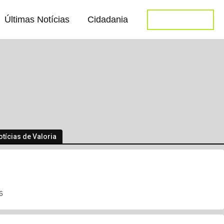
Últimas Notícias
Cidadania
LET'S TALK
otícias de Valoria
r país do mundo, Nauru muda nome oficial para versão
l
6