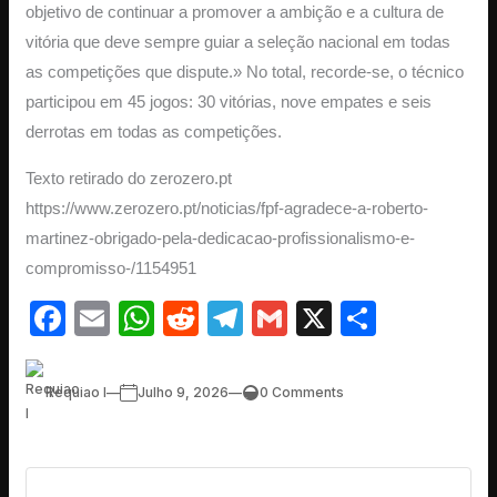
objetivo de continuar a promover a ambição e a cultura de
vitória que deve sempre guiar a seleção nacional em todas
as competições que dispute.» No total, recorde-se, o técnico
participou em 45 jogos: 30 vitórias, nove empates e seis
derrotas em todas as competições.
Texto retirado do zerozero.pt
https://www.zerozero.pt/noticias/fpf-agradece-a-roberto-
martinez-obrigado-pela-dedicacao-profissionalismo-e-
compromisso-/1154951
Facebook
Email
WhatsApp
Reddit
Telegram
Gmail
X
Share
Requiao I
—
Julho 9, 2026
—
0 Comments