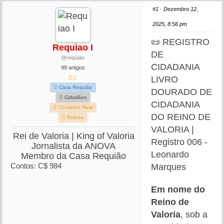
#1
· Dezembro 12,
2025, 8:56 pm
📜
REGISTRO
Requiao I
DE
@requiao
CIDADANIA
99 artigos
LIVRO
Casa Requião
DOURADO DE
Cidadãos
CIDADANIA
Conselho Real
DO REINO DE
Nobres
VALORIA |
Rei de Valoria | King of Valoria
Registro 006 -
Jornalista da ANOVA
Leonardo
Membro da Casa Requião
Contos: C$ 984
Marques
Em nome do
Reino de
Valoria
, sob a