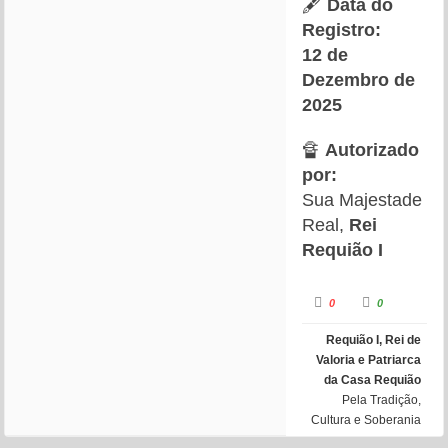
🖋
Data do
Registro:
12 de
Dezembro de
2025
🔏
Autorizado
por:
Sua Majestade
Real,
Rei
Requião I
C
C
0
0
l
l
i
i
q
q
Requião I, Rei de
u
u
e
e
Valoria e Patriarca
p
p
a
a
da Casa Requião
r
r
a
Pela Tradição,
a
d
g
Cultura e Soberania
e
o
s
s
a
t