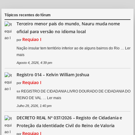
p
a
r
r
o
.
v
Tópicos recentes do fórum
a
r
.
Terceiro menor país do mundo, Nauru muda nome
oficial para versão no idioma local
Requiao I
por
Nação insular tem território inferior ao de alguns bairros do Rio …
Ler
mais
Agosto 4, 2026, 4:39 pm
Registro 014 – Kelvin William Joshua
Requiao I
por
📜 REGISTRO DE CIDADANIA LIVRO DOURADO DE CIDADANIA DO
REINO DE VAL …
Ler mais
Julho 29, 2026, 1:40 pm
DECRETO REAL Nº 037/2026 – Registo de Cidadania e
Proteção da Identidade Civil do Reino de Valoria
Requiao I
por