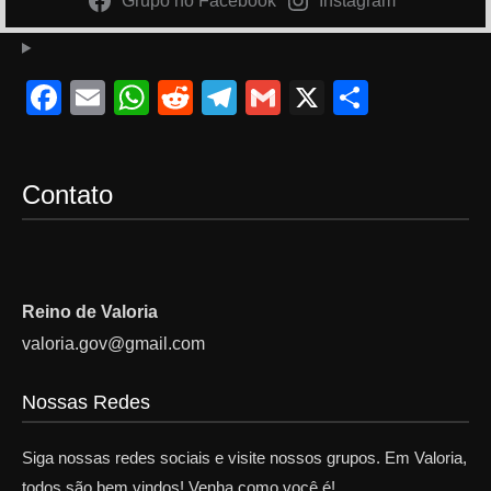
Grupo no Facebook
Instagram
F
E
W
R
T
G
X
S
a
m
h
e
el
m
h
c
ail
at
d
e
ail
ar
Contato
e
s
di
gr
e
b
A
t
a
o
p
m
o
p
Reino de Valoria
k
valoria.gov@gmail.com
Nossas Redes
Siga nossas redes sociais e visite nossos grupos. Em Valoria,
todos são bem vindos! Venha como você é!