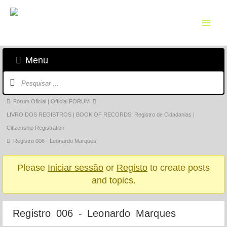
Skip
to
content
Menu
Navegação
do
fórum
Breadcrumbs
Fórum Oficial | Official FORUM
do
LIVRO DOS REGISTROS | BOOK OF RECORDS: Registro de Cidadanias |
fórum
Citizenship Registration
-
Registro 006 - Leonardo Marques
Está
Please
Iniciar sessão
or
Registo
to create posts
aqui:
and topics.
Registro 006 - Leonardo Marques