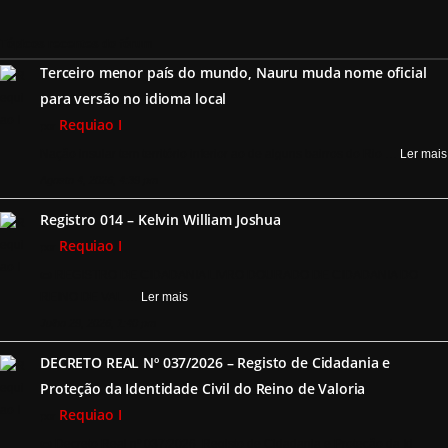
Tópicos recentes do fórum
Terceiro menor país do mundo, Nauru muda nome oficial
para versão no idioma local
Requiao I
por
Nação insular tem território inferior ao de alguns bairros do Rio …
Ler mais
Agosto 4, 2026, 4:39 pm
Registro 014 – Kelvin William Joshua
Requiao I
por
📜 REGISTRO DE CIDADANIA LIVRO DOURADO DE CIDADANIA DO
REINO DE VAL …
Ler mais
Julho 29, 2026, 1:40 pm
DECRETO REAL Nº 037/2026 – Registo de Cidadania e
Proteção da Identidade Civil do Reino de Valoria
Requiao I
por
📜 Decreto Real nº 037/2026 Registo de Cidadania e Proteção da Id