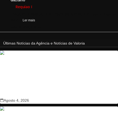
Requiao I
por
TRATADO DE AMISTAD Y RECONOCIMIENTO MUTUO Entre el Reino de
Valor …
Ler mais
Julho 16, 2026, 8:38 pm
Últimas Notícias da Agência e Notícias de Valoria
Terceiro menor país do mundo, Nauru muda nome oficial para
versão no idioma local
Agosto 4, 2026