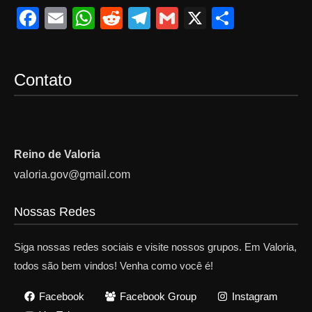
F
E
W
R
T
G
X
S
a
m
h
e
el
m
h
c
ail
at
d
e
ail
ar
Contato
e
s
di
gr
e
b
A
t
a
o
p
m
o
p
Reino de Valoria
k
valoria.gov@gmail.com
Nossas Redes
Siga nossas redes sociais e visite nossos grupos. Em Valoria,
todos são bem vindos! Venha como você é!
Facebook
Facebook Group
Instagram