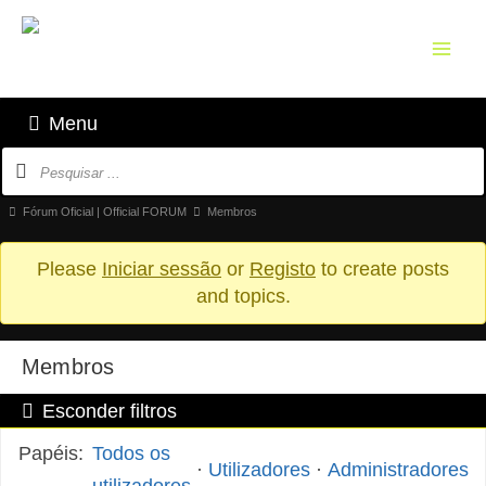
Skip
to
content
Menu
Navegação
do
fórum
Breadcrumbs
Fórum Oficial | Official FORUM
Membros
do
Please
Iniciar sessão
or
Registo
to create posts
fórum
and topics.
-
Está
aqui:
Membros
Esconder filtros
Papéis:
Todos os
·
Utilizadores
·
Administradores