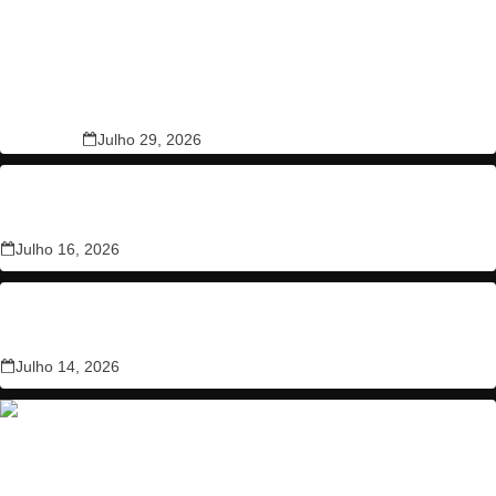
Sismo no Japão fez pelo menos 13 mortos
Julho 29, 2026
TRATADO DE AMISTAD Y RECONOCIMIENTO MUTUO
Entre el Reino de Valoria y la República Popular Democrática
de Gaztaño
Julho 16, 2026
TRATADO DE AMISTAD Y RECONOCIMIENTO MUTUO
Entre el Reino de Valoria y la República Federal de Cilsur
Julho 14, 2026