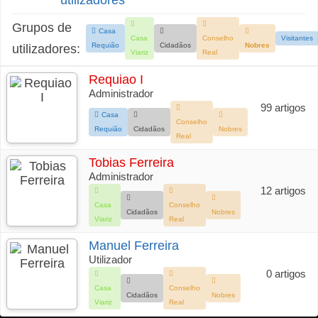
utilizadores
Grupos de
Casa
Casa
Conselho
Visitantes
Requião
Cidadãos
Nobres
utilizadores:
Viariz
Real
Requiao I
Administrador
99 artigos
Casa
Conselho
Requião
Cidadãos
Nobres
Real
Tobias Ferreira
Administrador
12 artigos
Casa
Conselho
Cidadãos
Nobres
Viariz
Real
Manuel Ferreira
Utilizador
0 artigos
Casa
Conselho
Cidadãos
Nobres
Viariz
Real